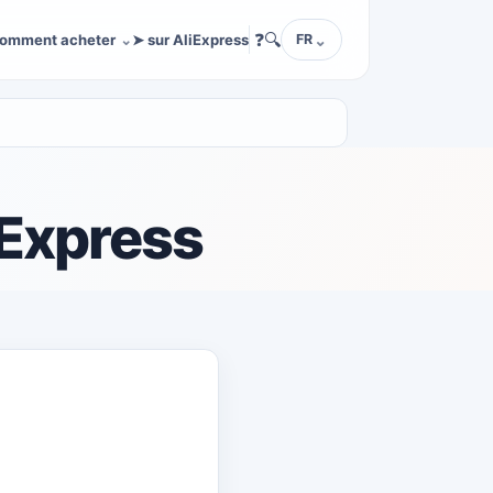
❓
🔍
omment acheter
➤ sur AliExpress
FR
iExpress