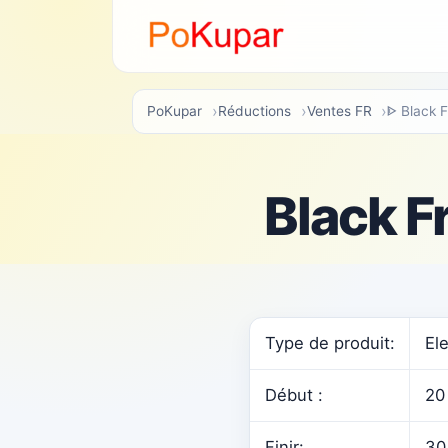
PoKupar
Réductions
Ventes FR
ᐈ Black 
Black F
Type de produit:
Ele
Début :
20
Finir:
30