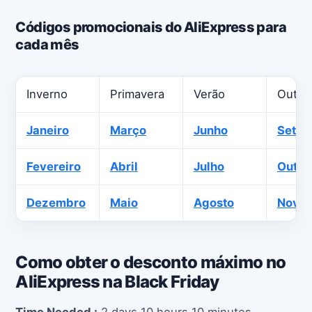
Códigos promocionais do AliExpress para
cada mês
Inverno
Primavera
Verão
Outon
Janeiro
Março
Junho
Setem
Fevereiro
Abril
Julho
Outub
Dezembro
Maio
Agosto
Nove
Como obter o desconto máximo no
AliExpress na Black Friday