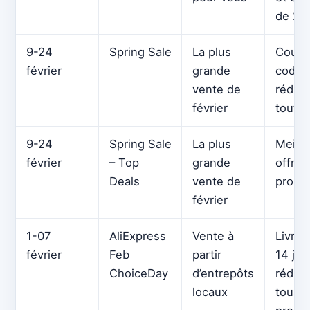
de 2 à
9-24
Spring Sale
La plus
Coupo
février
grande
codes
vente de
réduct
février
tout
9-24
Spring Sale
La plus
Meille
février
– Top
grande
offres
Deals
vente de
promo
février
1-07
AliExpress
Vente à
Livrai
février
Feb
partir
14 jou
ChoiceDay
d’entrepôts
réduct
locaux
tous l