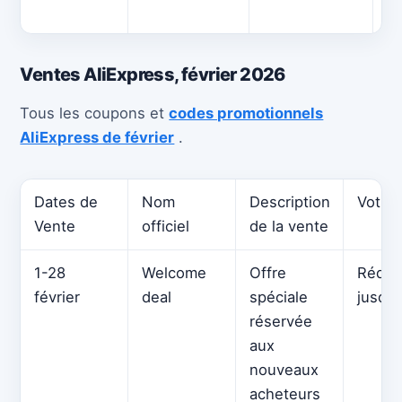
pl
Ventes AliExpress, février 2026
Tous les coupons et
codes promotionnels
AliExpress de février
.
Dates de
Nom
Description
Votre 
Vente
officiel
de la vente
1-28
Welcome
Offre
Réduc
février
deal
spéciale
jusqu’
réservée
aux
nouveaux
acheteurs