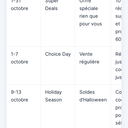
1-31
Super
Offre
10 %
octobre
Deals
spéciale
réduc
rien que
suppl
pour vous
et co
promo
60 $
1-7
Choice Day
Vente
Rédu
octobre
régulière
jusqu
code
jusqu
9-13
Holiday
Soldes
Coup
octobre
Season
d’Halloween
code
promo
pour
sélec