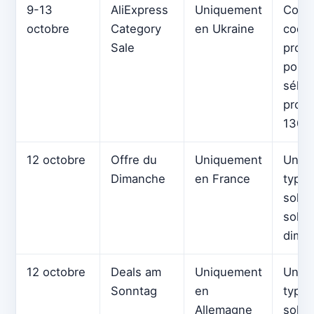
9-13
AliExpress
Uniquement
Coup
octobre
Category
en Ukraine
code
Sale
promo
pour
sélec
produ
130 
12 octobre
Offre du
Uniquement
Un n
Dimanche
en France
type 
solde
solde
dima
12 octobre
Deals am
Uniquement
Un n
Sonntag
en
type 
Allemagne
solde