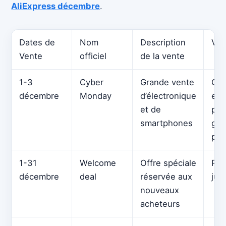
AliExpress décembre
.
Dates de
Nom
Description
Vot
Vente
officiel
de la vente
1-3
Cyber
Grande vente
Cod
décembre
Monday
d’électronique
et 
et de
pou
smartphones
gad
prix
1-31
Welcome
Offre spéciale
Réd
décembre
deal
réservée aux
jus
nouveaux
acheteurs