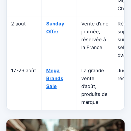
Mexiq
Chili
2 août
Sunday
Vente d’une
Réduc
Offer
journée,
suppl
réservée à
sur u
la France
sélec
d’arti
17-26 août
Mega
La grande
Jusqu
Brands
vente
réduc
Sale
d’août,
produits de
marque