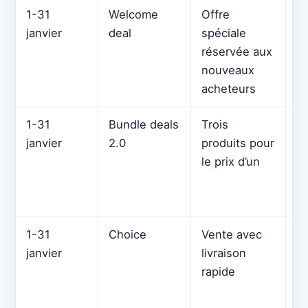
1-31
Welcome
Offre
R
janvier
deal
spéciale
ju
réservée aux
nouveaux
acheteurs
1-31
Bundle deals
Trois
R
janvier
2.0
produits pour
s
le prix d’un
de
l’
10
1-31
Choice
Vente avec
Ar
janvier
livraison
f
rapide
re
g