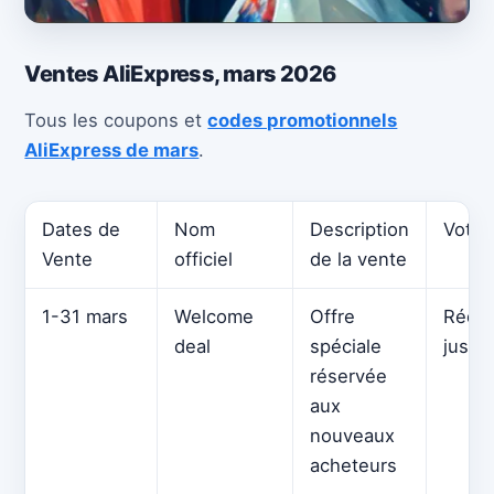
Ventes AliExpress, mars 2026
Tous les coupons et
codes promotionnels
AliExpress de mars
.
Dates de
Nom
Description
Votre
Vente
officiel
de la vente
1-31 mars
Welcome
Offre
Réduc
deal
spéciale
jusqu
réservée
aux
nouveaux
acheteurs