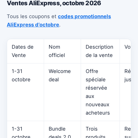
Ventes AliExpress, octobre 2026
Tous les coupons et
codes promotionnels
AliExpress d’octobre
.
Dates de
Nom
Description
Votre
Vente
officiel
de la vente
1-31
Welcome
Offre
Rédu
octobre
deal
spéciale
jusqu
réservée
aux
nouveaux
acheteurs
1-31
Bundle
Trois
Remi
octobre
deals 2.0
produits
suppl