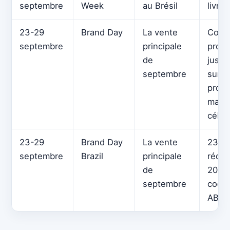
septembre
Week
au Brésil
livra
23-29
Brand Day
La vente
Code
septembre
principale
promo
de
jusqu
septembre
sur d
produ
marq
célèb
23-29
Brand Day
La vente
23 R
septembre
Brazil
principale
réduc
de
200 R
septembre
code 
ABRI