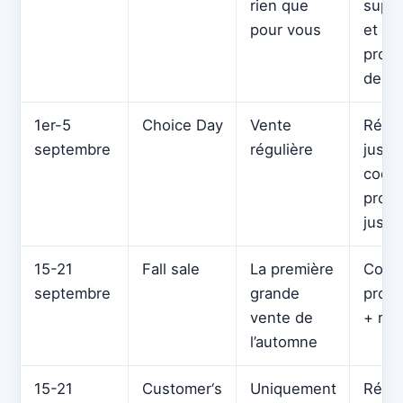
rien que
suppl
pour vous
et co
promo
de 2 
1er-5
Choice Day
Vente
Rédu
septembre
régulière
jusqu
code
promo
jusqu
15-21
Fall sale
La première
Code
septembre
grande
promo
vente de
+ réd
l’automne
15-21
Customer‘s
Uniquement
Réduc