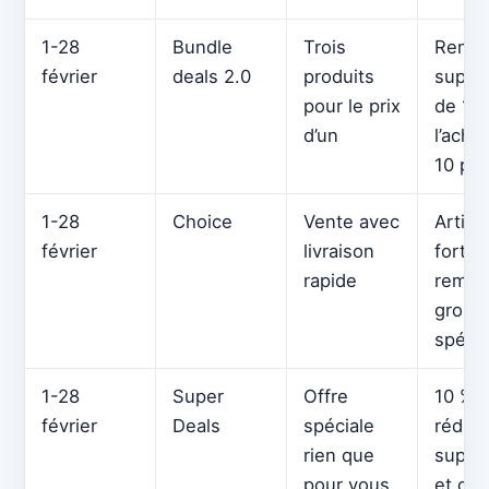
1-28
Bundle
Trois
Remis
février
deals 2.0
produits
suppl
pour le prix
de 1 à
d’un
l’acha
10 pro
1-28
Choice
Vente avec
Articl
février
livraison
forte
rapide
remisé
group
spécia
1-28
Super
Offre
10 % 
février
Deals
spéciale
réduct
rien que
suppl
pour vous
et co