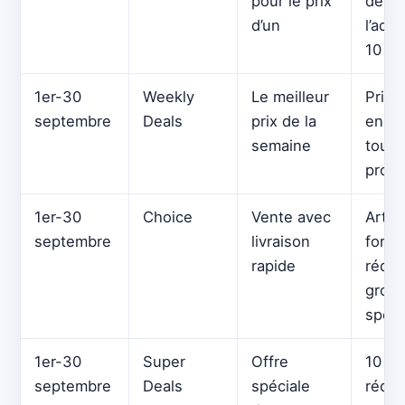
pour le prix
de 1 
d’un
l’ach
10 pr
1er-30
Weekly
Le meilleur
Prix 
septembre
Deals
prix de la
en 30
semaine
tous 
produ
1er-30
Choice
Vente avec
Articl
septembre
livraison
forte
rapide
rédui
grou
spéci
1er-30
Super
Offre
10 %
septembre
Deals
spéciale
réduc