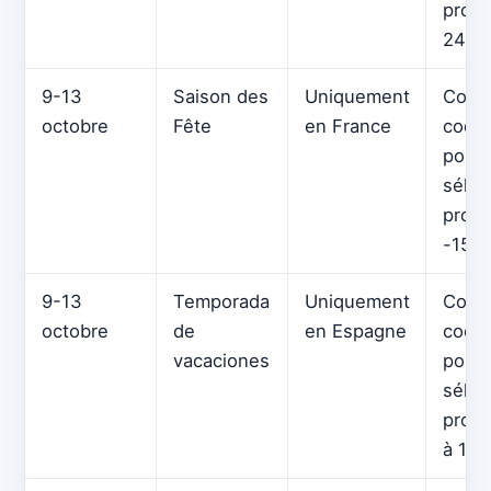
produ
24 $
9-13
Saison des
Uniquement
Coup
octobre
Fête
en France
code
pour
sélec
produ
-15€
9-13
Temporada
Uniquement
Coup
octobre
de
en Espagne
code
vacaciones
pour
sélec
produ
à 130