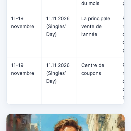
du mois
pou
11-19
11.11 2026
La principale
Rem
novembre
(Singles’
vente de
max
Day)
l’année
cou
cod
pro
11-19
11.11 2026
Centre de
Rem
novembre
(Singles’
coupons
max
Day)
cou
cod
pro