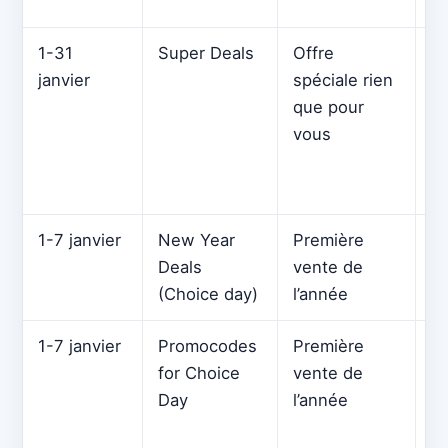
sp
1-31
Super Deals
Offre
1
janvier
spéciale rien
ré
que pour
s
vous
e
p
6
1-7 janvier
New Year
Première
Pr
Deals
vente de
c
(Choice day)
l’année
1-7 janvier
Promocodes
Première
C
for Choice
vente de
p
Day
l’année
e
po