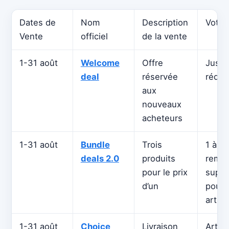
Dates de
Nom
Description
Votre
Vente
officiel
de la vente
1-31 août
Welcome
Offre
Jusqu
deal
réservée
réduc
aux
nouveaux
acheteurs
1-31 août
Bundle
Trois
1 à 1
deals 2.0
produits
remis
pour le prix
suppl
d’un
pour 
artic
1-31 août
Choice
Livraison
Articl