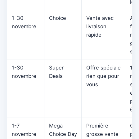
les
1-30
Choice
Vente avec
Art
novembre
livraison
for
rapide
rem
gro
spé
1-30
Super
Offre spéciale
10 
novembre
Deals
rien que pour
réd
vous
sup
et 
pro
60 
1-7
Mega
Première
Co
novembre
Choice Day
grosse vente
pro