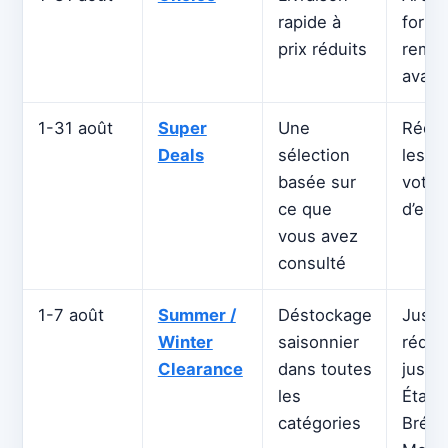
rapide à
forte
prix réduits
remis
avant
1-31 août
Super
Une
Réduc
Deals
sélection
les p
basée sur
votre 
ce que
d’env
vous avez
consulté
1-7 août
Summer /
Déstockage
Jusqu
Winter
saisonnier
réduc
Clearance
dans toutes
jusqu
les
États
catégories
Brésil