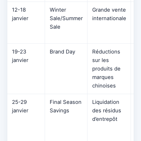
12-18
Winter
Grande vente
Ré
janvier
Sale/Summer
internationale
l
Sale
e
d’
19-23
Brand Day
Réductions
Pr
janvier
sur les
d
produits de
m
marques
co
chinoises
hi
25-29
Final Season
Liquidation
Le
janvier
Savings
des résidus
pl
d’entrepôt
so
m
as