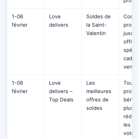
produi
1-08
Love
Soldes de
Code
février
delivers
la Saint-
promo
Valentin
jusqu’
offres
spécia
cadea
vende
1-08
Love
Les
Tous 
février
delivers –
meilleures
produi
Top Deals
offres de
bénéfi
soldes
plus f
réduct
les pr
votre 