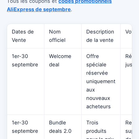
Tous les coupons et
codes promotionnels
AliExpress de septembre
.
Dates de
Nom
Description
Votre
Vente
officiel
de la vente
1er-30
Welcome
Offre
Rédu
septembre
deal
spéciale
jusqu
réservée
uniquement
aux
nouveaux
acheteurs
1er-30
Bundle
Trois
Remi
septembre
deals 2.0
produits
suppl