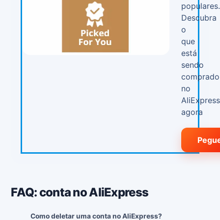
populares
Descubra
o
que
está
sendo
comprado
no
AliExpres
agora
Pegu
FAQ: conta no AliExpress
Como deletar uma conta no AliExpress?