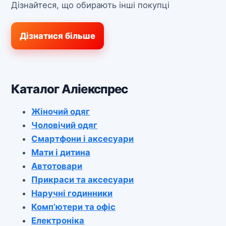
Дізнайтеся, що обирають інші покупці
Дізнатися більше
Каталог Аліекспрес
Жіночий одяг
Чоловічий одяг
Смартфони і аксесуари
Мати і дитина
Автотовари
Прикраси та аксесуари
Наручні годинники
Комп’ютери та офіс
Електроніка