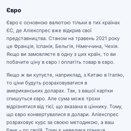
Євро
Євро є основною валютою тільки в тих країнах
ЄС, де Аліекспрес вже відкрив свої
представництва. Станом на травень 2021 року
це Франція, Іспанія, Бельгія, Німеччина, Чехія.
Якщо ви замовляєте в одну з цих країн, то ви
побачите ціну в євро і оплатіть товар в євро.
Якщо ж ви купуєте, наприклад, з Китаю в Італію,
то ціни будуть розраховуватися в
американських доларах. Так, з вашої картки
спишуться євро. Але сума може трохи
відрізнятися від тієї, що вказана в ціннику. Тому,
що євро конвертувалися в долари. Аліекспрес
розраховує курс за своєю методикою, а ваш
банк – по своїй. Тому є невелика різниця.