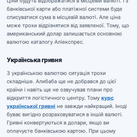
Ціни будуть відображатися в місцевій валюті. І з
банківської карти або платіжної системи буде
списуватися сума в місцевій валюті. Але ціна
може трохи відрізнятися від заявленої. Тому, що
американський долар залишається основною
валютою каталогу Аліекспрес.
Українська гривня
З українською валютою ситуація трохи
складніше. Алибаба ще не добрався до цієї
країни і навіть ще не озвучував плани про
відкриття логістичного центру. Тому
курс
української гривні
не завжди найкращий. Іноді
буває вигідно розраховуватися в іншій валюті.
Гривні конвертуються в долари, якщо ви
оплачуєте банківською картою. При цьому