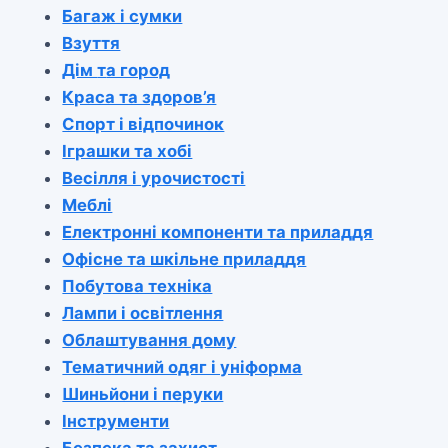
Багаж і сумки
Взуття
Дім
т
а город
Краса та здоров’я
Спорт і відпочинок
Іграшки та хобі
Весілля і урочистості
Меблі
Електронні компоненти та приладдя
Офісне та шкільне приладдя
Побутова техніка
Лампи і освітлення
Облаштування дому
Тематичний одяг і уніформа
Шиньйони і перуки
Інструменти
Безпека та захист