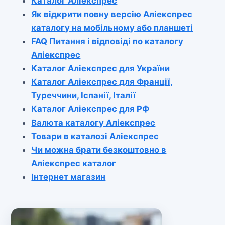
Каталог Аліекспрес
Як відкрити повну версію Аліекспрес
каталогу на мобільному або планшеті
FAQ Питання і відповіді по каталогу
Аліекспрес
Каталог Аліекспрес для України
Каталог Аліекспрес для Франції,
Туреччини, Іспанії, Італії
Каталог Аліекспрес для РФ
Валюта каталогу Аліекспрес
Товари в каталозі Аліекспрес
Чи можна брати безкоштовно в
Аліекспрес каталог
Інтернет магазин