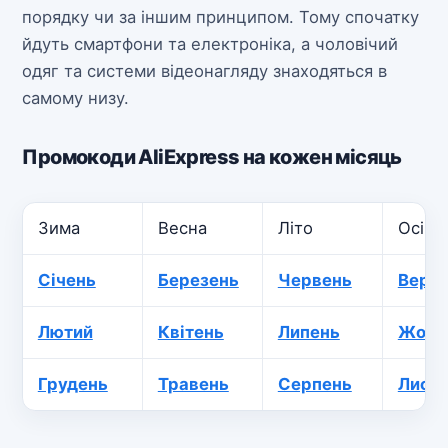
порядку чи за іншим принципом. Тому спочатку
йдуть смартфони та електроніка, а чоловічий
одяг та системи відеонагляду знаходяться в
самому низу.
Промокоди AliExpress на кожен місяць
Зима
Весна
Літо
Осінь
Січень
Березень
Червень
Вере
Лютий
Квітень
Липень
Жовт
Грудень
Травень
Серпень
Лист