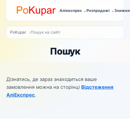
Аліекспрес
Розпродажі
Знижки
PoKupar
Пошук на сайті
Пошук
Дізнатись, де зараз знаходиться ваше
замовлення можна на сторінці
Відстеження
АліЕкспрес
.