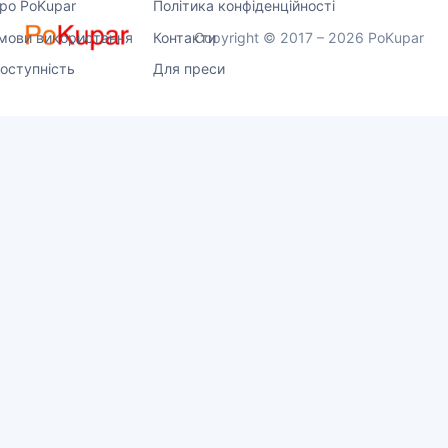
ро PoKupar
Політика конфіденційності
мови використання
Контакти
Copyright © 2017 – 2026 PoKupar
оступність
Для преси