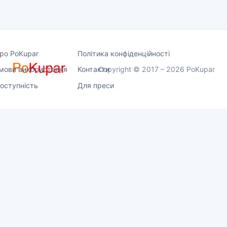
ро PoKupar
Політика конфіденційності
мови використання
Контакти
Copyright © 2017 – 2026 PoKupar
оступність
Для преси