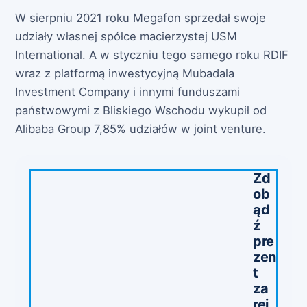
W sierpniu 2021 roku Megafon sprzedał swoje
udziały własnej spółce macierzystej USM
International. A w styczniu tego samego roku RDIF
wraz z platformą inwestycyjną Mubadala
Investment Company i innymi funduszami
państwowymi z Bliskiego Wschodu wykupił od
Alibaba Group 7,85% udziałów w joint venture.
Zd
ob
ąd
ź
pre
zen
t
za
rej