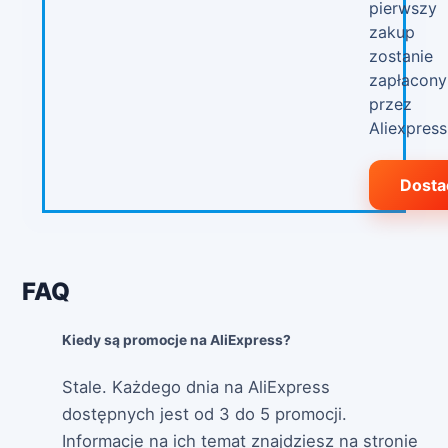
pierwszy
zakup
zostanie
zapłacony
przez
Aliexpress
Dosta
FAQ
Kiedy są promocje na AliExpress?
Stale. Każdego dnia na AliExpress
dostępnych jest od 3 do 5 promocji.
Informacje na ich temat znajdziesz na stronie