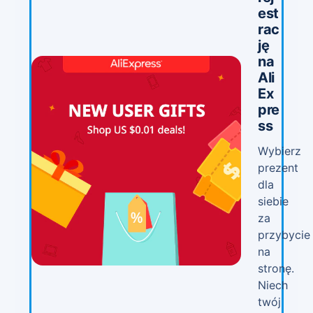
est
rac
ję
na
Ali
Ex
pre
ss
Wybierz
prezent
dla
siebie
za
przybycie
na
stronę.
Niech
twój