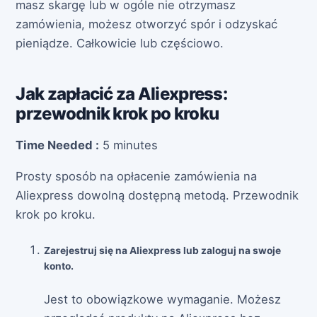
masz skargę lub w ogóle nie otrzymasz
zamówienia, możesz otworzyć spór i odzyskać
pieniądze. Całkowicie lub częściowo.
Jak zapłacić za Aliexpress:
przewodnik krok po kroku
Time Needed :
5 minutes
Prosty sposób na opłacenie zamówienia na
Aliexpress dowolną dostępną metodą. Przewodnik
krok po kroku.
Zarejestruj się na Aliexpress lub zaloguj na swoje
konto.
Jest to obowiązkowe wymaganie. Możesz