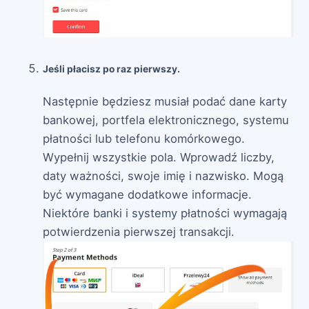
Jeśli płacisz po raz pierwszy.
Następnie będziesz musiał podać dane karty
bankowej, portfela elektronicznego, systemu
płatności lub telefonu komórkowego.
Wypełnij wszystkie pola. Wprowadź liczby,
daty ważności, swoje imię i nazwisko. Mogą
być wymagane dodatkowe informacje.
Niektóre banki i systemy płatności wymagają
potwierdzenia pierwszej transakcji.