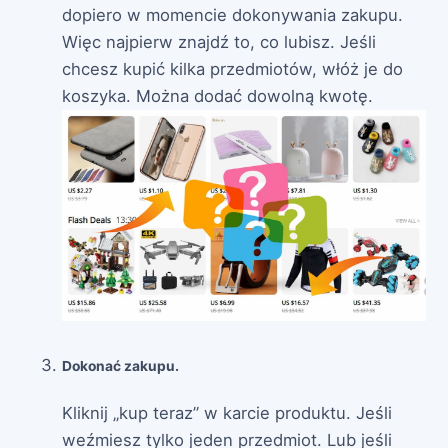
dopiero w momencie dokonywania zakupu.
Więc najpierw znajdź to, co lubisz. Jeśli
chcesz kupić kilka przedmiotów, włóż je do
koszyka. Można dodać dowolną kwotę.
Dokonać zakupu.
Kliknij „kup teraz” w karcie produktu. Jeśli
weźmiesz tylko jeden przedmiot. Lub jeśli