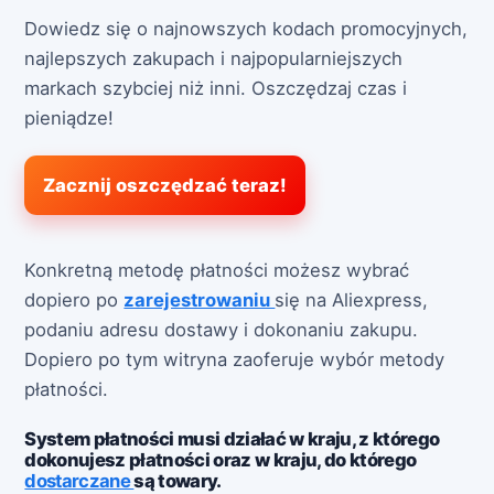
Dowiedz się o najnowszych kodach promocyjnych,
najlepszych zakupach i najpopularniejszych
markach szybciej niż inni. Oszczędzaj czas i
pieniądze!
Zacznij oszczędzać teraz!
Konkretną metodę płatności możesz wybrać
dopiero po
zarejestrowaniu
się na Aliexpress,
podaniu adresu dostawy i dokonaniu zakupu.
Dopiero po tym witryna zaoferuje wybór metody
płatności.
System płatności musi działać w kraju, z którego
dokonujesz płatności oraz w kraju, do którego
dostarczane
są towary.