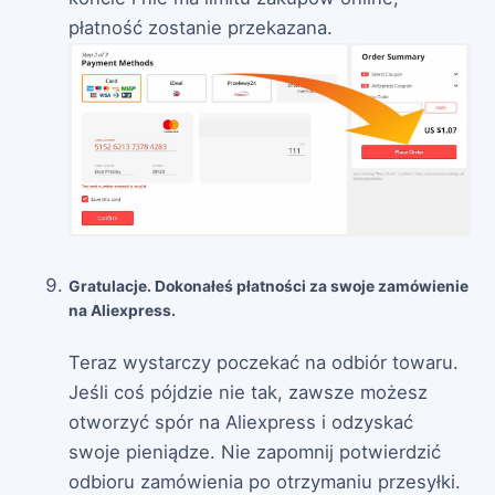
płatność zostanie przekazana.
Gratulacje. Dokonałeś płatności za swoje zamówienie
na Aliexpress.
Teraz wystarczy poczekać na odbiór towaru.
Jeśli coś pójdzie nie tak, zawsze możesz
otworzyć spór na Aliexpress i odzyskać
swoje pieniądze. Nie zapomnij potwierdzić
odbioru zamówienia po otrzymaniu przesyłki.