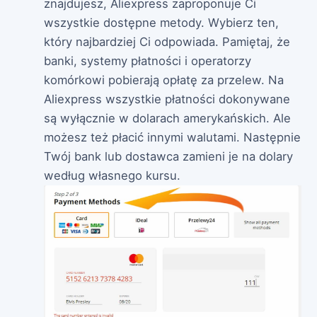
znajdujesz, Aliexpress zaproponuje Ci
wszystkie dostępne metody. Wybierz ten,
który najbardziej Ci odpowiada. Pamiętaj, że
banki, systemy płatności i operatorzy
komórkowi pobierają opłatę za przelew. Na
Aliexpress wszystkie płatności dokonywane
są wyłącznie w dolarach amerykańskich. Ale
możesz też płacić innymi walutami. Następnie
Twój bank lub dostawca zamieni je na dolary
według własnego kursu.