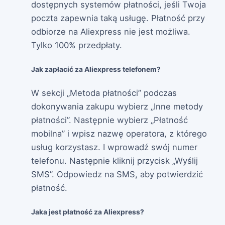
dostępnych systemów płatności, jeśli Twoja
poczta zapewnia taką usługę. Płatność przy
odbiorze na Aliexpress nie jest możliwa.
Tylko 100% przedpłaty.
Jak zapłacić za Aliexpress telefonem?
W sekcji „Metoda płatności” podczas
dokonywania zakupu wybierz „Inne metody
płatności”. Następnie wybierz „Płatność
mobilna” i wpisz nazwę operatora, z którego
usług korzystasz. I wprowadź swój numer
telefonu. Następnie kliknij przycisk „Wyślij
SMS”. Odpowiedz na SMS, aby potwierdzić
płatność.
Jaka jest płatność za Aliexpress?