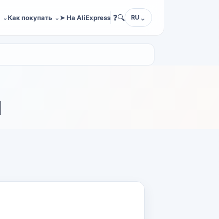
❓
🔍
а
Как покупать
➤ На AliExpress
RU
й