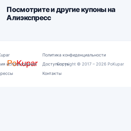
Посмотрите и другие купоны на
Алиэкспресс
Kupar
Политика конфиденциальности
вия использования
Доступность
Copyright © 2017 – 2026 PoKupar
прессы
Контакты