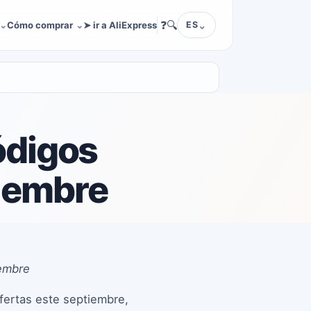
❓
🔍
Cómo comprar
➤ ir a AliExpress
ES
ódigos
iembre
iembre
fertas este septiembre,