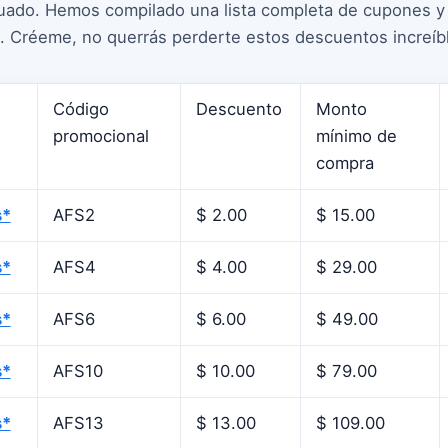
ecuado. Hemos compilado una lista completa de cupones 
ti. Créeme, no querrás perderte estos descuentos increíb
Código
Descuento
Monto
promocional
mínimo de
compra
s*
AFS2
$ 2.00
$ 15.00
s*
AFS4
$ 4.00
$ 29.00
s*
AFS6
$ 6.00
$ 49.00
s*
AFS10
$ 10.00
$ 79.00
s*
AFS13
$ 13.00
$ 109.00