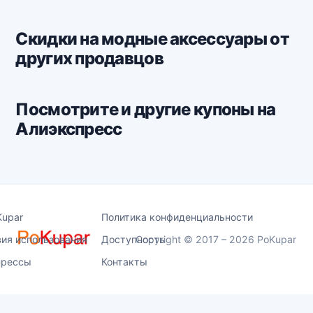
Скидки на модные аксессуары от
других продавцов
Посмотрите и другие купоны на
Алиэкспресс
Kupar
Политика конфиденциальности
вия использования
Доступность
Copyright © 2017 – 2026 PoKupar
прессы
Контакты