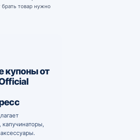
 брать товар нужно
е купоны от
fficial
ресс
лагает
 капучинаторы,
 аксессуары.