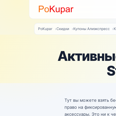
PoKupar
Скидки
Купоны Алиэкспресс
К
Активные
S
Тут вы можете взять бе
право на фиксированну
аксессуары. Это ни к ч