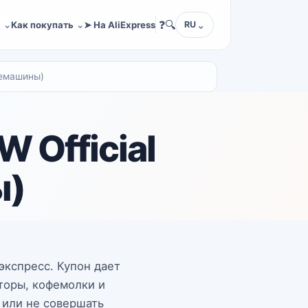
❓
🔍
а
Как покупать
➤ На AliExpress
RU
фемашины)
 Official
ы)
иэкспресс. Купон дает
торы, кофемолки и
з или не совершать