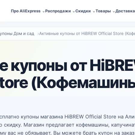
Про AliExpress
Распродажи
Скидки
Товары
Доставк
упоны Дом и сад
Активные купоны от HiBREW Official Store (Ко
 купоны от HiBREW
tore (Кофемашин
сплатно купоны магазина HiBREW Official Store на Ал
ю скидку. Магазин предлагает кофемашины, капучина
ему вас не обязывает. Вы можете брать купон на зака