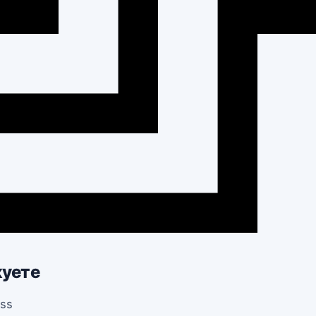
куете
ess