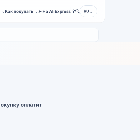
❓
🔍
а
Как покупать
➤ На AliExpress
RU
покупку оплатит